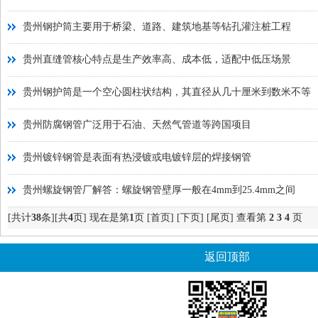
贵州钢护筒主要用于桥梁、道路、建筑地基等钻孔灌注桩工程
贵州直缝管核心特点是生产效率高、成本低，适配中低压场景
贵州钢护筒是一个空心圆柱状结构，其直径从几十厘米到数米不等
贵州防腐钢管广泛用于石油、天然气管道等跨国项目
贵州镀锌钢管是表面有热浸镀或电镀锌层的焊接钢管
贵州螺旋钢管厂解答：螺旋钢管壁厚一般在4mm到25.4mm之间
[共计
38
条][共
4
页] 现在是第
1
页
[首页]
[下页]
[尾页]
查看第
2
3
4
页
返回顶部